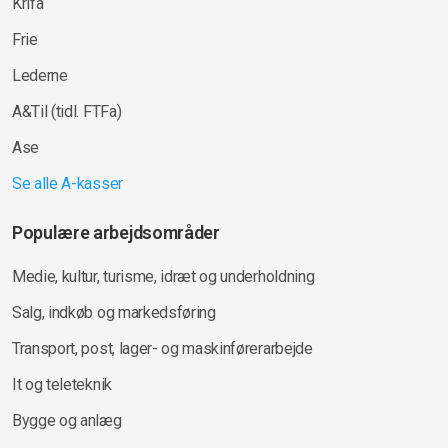
Krifa
Frie
Lederne
A&Til (tidl. FTFa)
Ase
Se alle A-kasser
Populære arbejdsområder
Medie, kultur, turisme, idræt og underholdning
Salg, indkøb og markedsføring
Transport, post, lager- og maskinførerarbejde
It og teleteknik
Bygge og anlæg