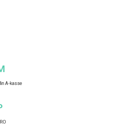
M
in A-kasse
P
RO