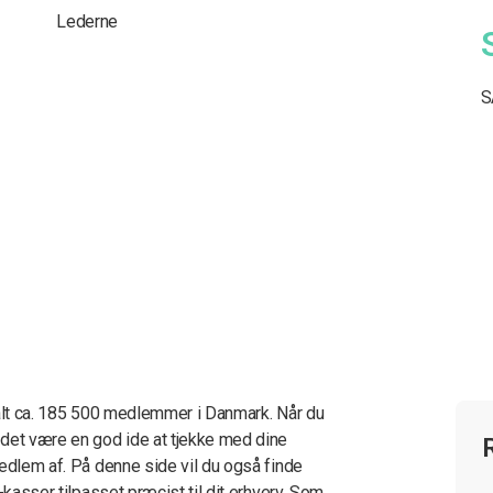
Lederne
S
 alt ca. 185 500 medlemmer i Danmark. Når du
 det være en god ide at tjekke med dine
medlem af. På denne side vil du også finde
-kasser tilpasset præcist til dit erhverv. Som