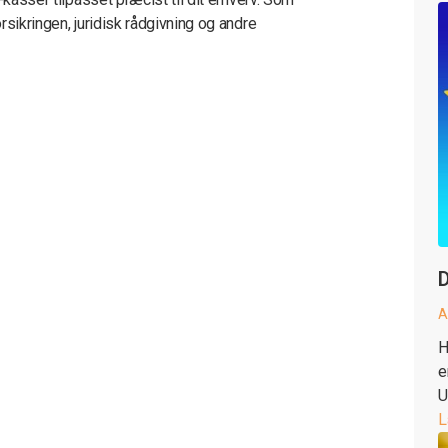
rsikringen, juridisk rådgivning og andre
D
A
H
e
U
L