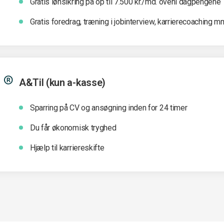
Gratis lønsikring på op til 7.500 kr./md. oveni dagpengene
Gratis foredrag, træning i jobinterview, karrierecoaching m
A&Til (kun a-kasse)
Sparring på CV og ansøgning inden for 24 timer
Du får økonomisk tryghed
Hjælp til karriereskifte