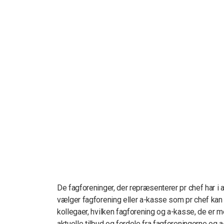
De fagforeninger, der repræsenterer pr chef har i
vælger fagforening eller a-kasse som pr chef kan
kollegaer, hvilken fagforening og a-kasse, de er 
aktuelle tilbud og fordele fra fagforeningerne og a