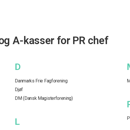
og A-kasser for PR chef
D
Danmarks Frie Fagforening
M
Djøf
DM (Dansk Magisterforening)
P
L