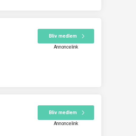
Bliv medlem
Annoncelink
Bliv medlem
Annoncelink