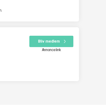
m.
Bliv medlem
Annoncelink