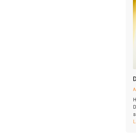
D
A
H
D
s
L