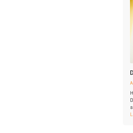
D
A
H
D
s
L