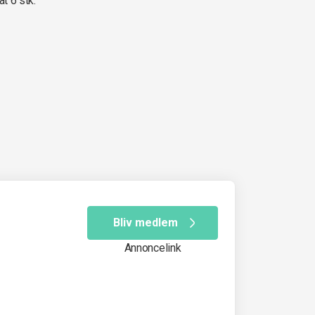
at 6 stk.
Bliv medlem
Annoncelink