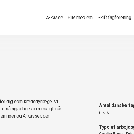
A-kasse
Bliv medlem
Skift fagforening
e for dig som kredsdyrlæge. Vi
Antal danske fa
e så nøjagtige som muligt, når
6 stk.
oreninger og A-kasser, der
Type af arbejds