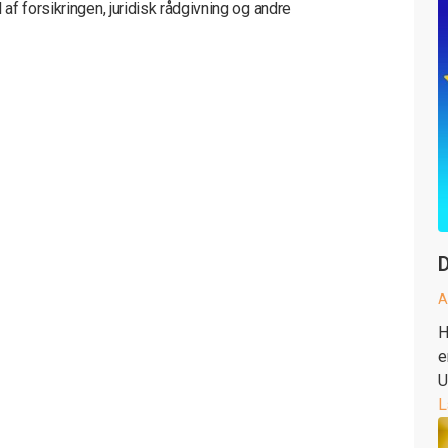
f forsikringen, juridisk rådgivning og andre
D
A
H
e
U
L