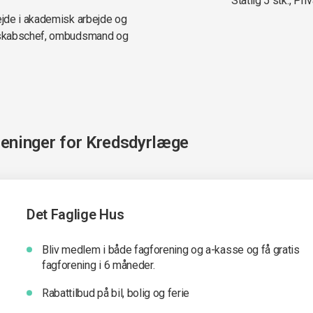
Statlig 5 stk., Priv
ejde i akademisk arbejde og
edskabschef, ombudsmand og
reninger for
Kredsdyrlæge
Det Faglige Hus
Bliv medlem i både fagforening og a-kasse og få gratis
fagforening i 6 måneder.
Rabattilbud på bil, bolig og ferie