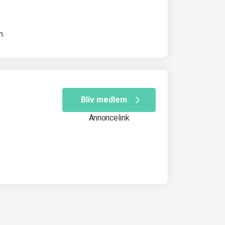
m.
Bliv medlem
Annoncelink