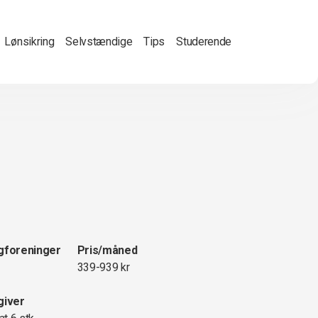
Lønsikring
Selvstændige
Tips
Studerende
gforeninger
Pris/måned
339-939 kr
giver