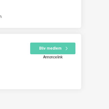
m.
Bliv medlem
Annoncelink