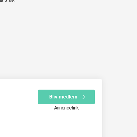
at 3 stk.
Bliv medlem
Annoncelink