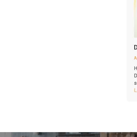
D
A
H
D
s
L