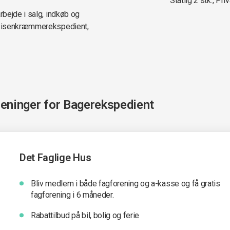
Statlig 2 stk., Priv
bejde i salg, indkøb og
l isenkræmmerekspedient,
reninger for
Bagerekspedient
Det Faglige Hus
Bliv medlem i både fagforening og a-kasse og få gratis
fagforening i 6 måneder.
Rabattilbud på bil, bolig og ferie