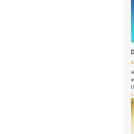
D
A
H
e
U
L