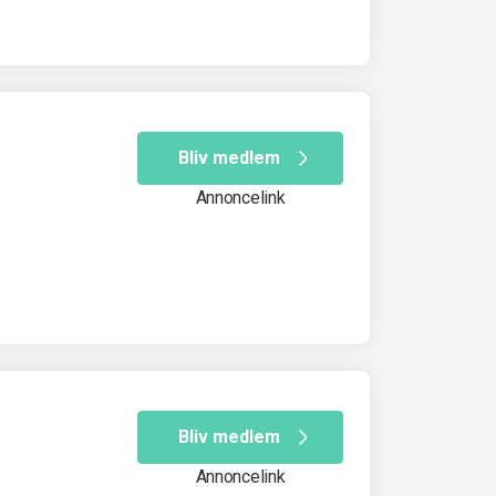
Bliv medlem
Annoncelink
Bliv medlem
Annoncelink