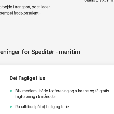
Statlig 2 stk., Priv
rbejde i transport, post, lager-
ksempel fragtkonsulent -
reninger for
Speditør - maritim
Det Faglige Hus
Bliv medlem i både fagforening og a-kasse og få gratis
fagforening i 6 måneder.
Rabattilbud på bil, bolig og ferie