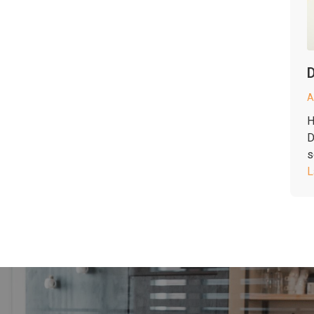
D
A
H
D
s
L