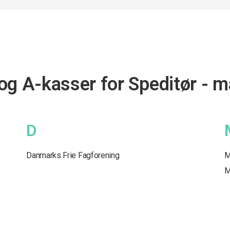
og A-kasser for Speditør - m
D
Danmarks Frie Fagforening
M
M