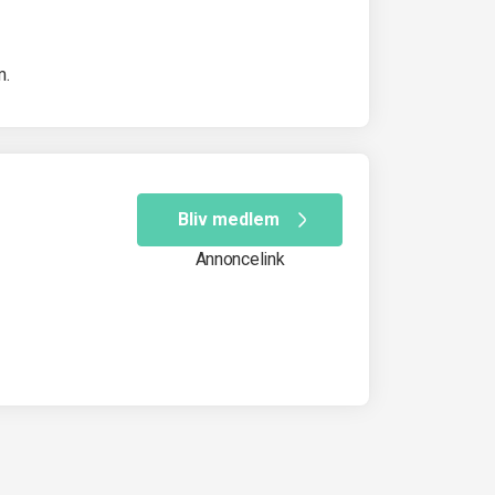
m.
Bliv medlem
Annoncelink