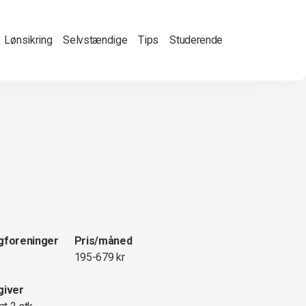
Lønsikring
Selvstændige
Tips
Studerende
gforeninger
Pris/måned
195-679 kr
giver