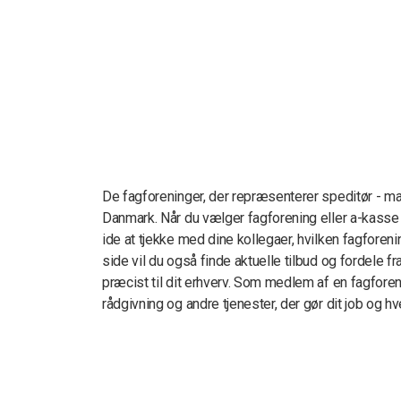
De fagforeninger, der repræsenterer speditør - mar
Danmark. Når du vælger fagforening eller a-kasse
ide at tjekke med dine kollegaer, hvilken fagfore
side vil du også finde aktuelle tilbud og fordele f
præcist til dit erhverv. Som medlem af en fagforeni
rådgivning og andre tjenester, der gør dit job og hv