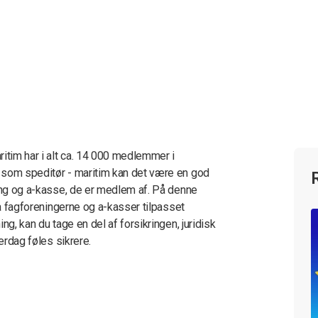
itim har i alt ca. 14 000 medlemmer i
 som speditør - maritim kan det være en god
ning og a-kasse, de er medlem af. På denne
ra fagforeningerne og a-kasser tilpasset
ng, kan du tage en del af forsikringen, juridisk
erdag føles sikrere.