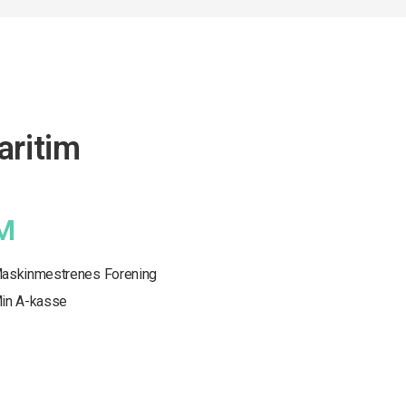
aritim
M
askinmestrenes Forening
in A-kasse