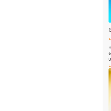
D
A
H
e
U
L