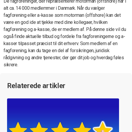
De fagforeninger, der repræsenterer motorman (offshore) har i
alt ca. 14 000 medlemmer i Danmark. Når du vælger
fagforening eller a-kasse som motorman (offshore) kan det
være en god ide at tjekke med dine kollegaer, hvilken
fagforening og a-kasse, de er medlem af. På denne side vil du
også finde aktuelle tilbud og fordele fra fagforeningerne og a-
kasser tilpasset præcist til dit erhverv. Som medlem af en
fagforening, kan du tage en del af forsikringen, juridisk
rådgivning og andre tjenester, der gør dit job og hverdag føles
sikrere.
Relaterede artikler