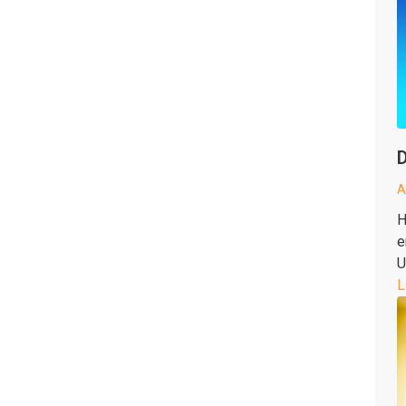
D
A
H
e
U
L