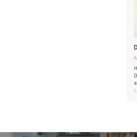
D
A
H
D
s
L