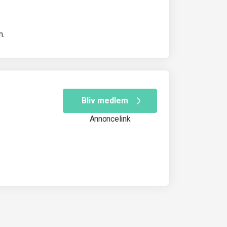
m.
Bliv medlem
Annoncelink