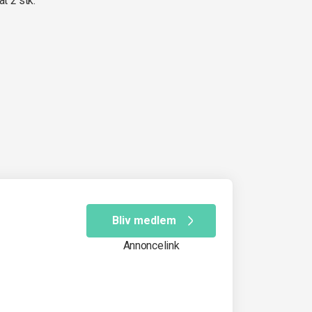
at 2 stk.
Bliv medlem
Annoncelink