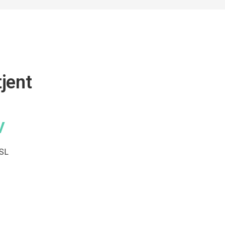
jent
V
SL