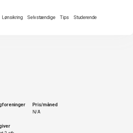
Lønsikring
Selvstændige
Tips
Studerende
gforeninger
Pris/måned
N/A
giver