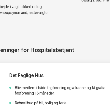
Statlig 2 stk., Priv
bejde i vagt, sikkerhed og
havneopsynsmand, nattevægter
reninger for
Hospitalsbetjent
Det Faglige Hus
Bliv medlem i både fagforening og a-kasse og få gratis
fagforening i 6 måneder.
Rabattilbud på bil, bolig og ferie