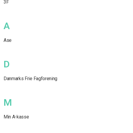
3F
A
Ase
D
Danmarks Frie Fagforening
M
Min A-kasse