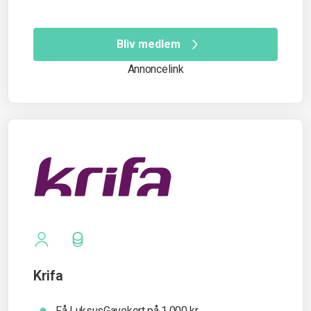
Bliv medlem
Annoncelink
Krifa
Få LuksusGavekort på 1.000 kr