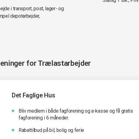
Statlig 1 stk., Priv
jde i transport, post, lager- og
mpel depotarbejder,
reninger for
Trælastarbejder
Det Faglige Hus
Bliv medlem i både fagforening og a-kasse og få gratis
fagforening i 6 måneder.
Rabattilbud på bil, bolig og ferie