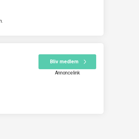
m.
Bliv medlem
Annoncelink