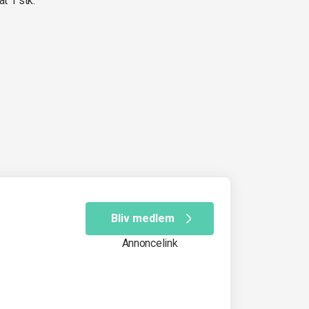
at 1 stk.
Bliv medlem
Annoncelink