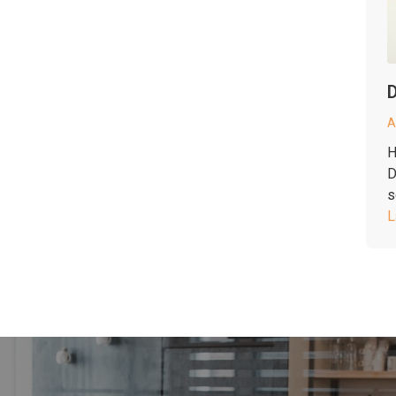
D
A
H
D
s
L