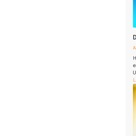
D
A
H
e
U
L