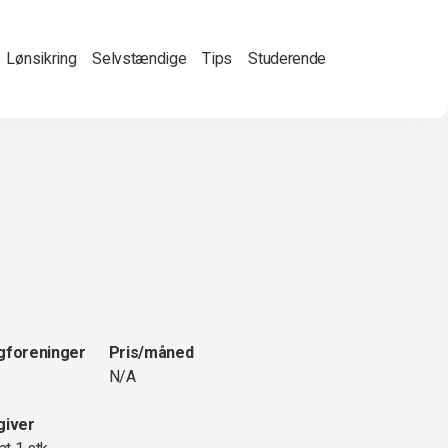
Lønsikring
Selvstændige
Tips
Studerende
gforeninger
Pris/måned
N/A
giver