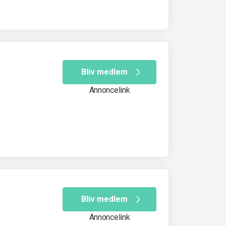
Bliv medlem
Annoncelink
Bliv medlem
Annoncelink