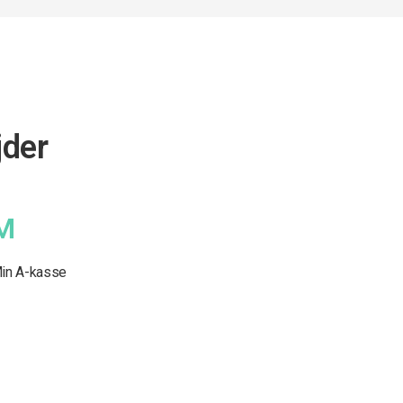
jder
M
in A-kasse