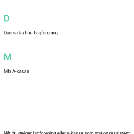
D
Danmarks Frie Fagforening
M
Min A-kasse
Når du vælger fagforening eller a-kasse som stationsassistent