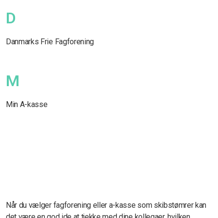
D
Danmarks Frie Fagforening
M
Min A-kasse
Når du vælger fagforening eller a-kasse som skibstømrer kan
det være en god ide at tjekke med dine kollegaer, hvilken