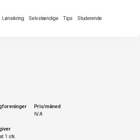
Lønsikring
Selvstændige
Tips
Studerende
gforeninger
Pris/måned
N/A
giver
at 1 stk.