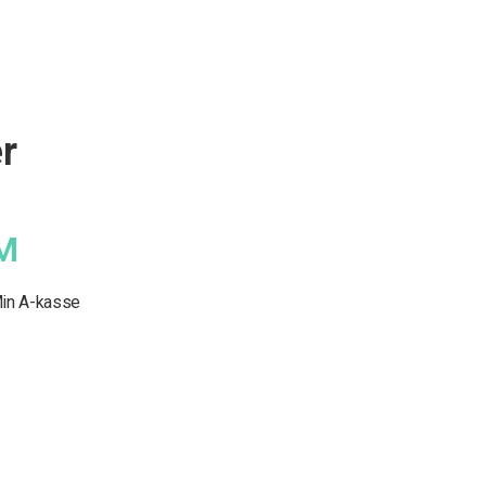
r
M
in A-kasse