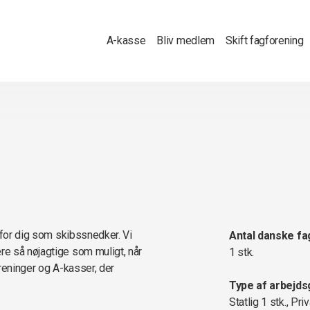
A-kasse
Bliv medlem
Skift fagforening
 for dig som skibssnedker. Vi
Antal danske fa
e så nøjagtige som muligt, når
1 stk.
oreninger og A-kasser, der
Type af arbejds
Statlig 1 stk., Priv