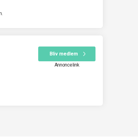
m.
Bliv medlem
Annoncelink