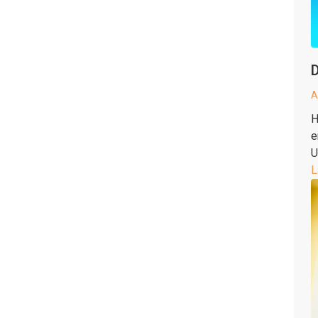
D
A
H
e
U
L