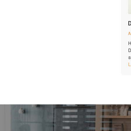
D
A
H
D
s
L