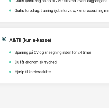
Gratis lønsikring på op til 7.500 kr./md. oveni dagpengene
Gratis foredrag, træning i jobinterview, karrierecoaching m
A&Til (kun a-kasse)
Sparring på CV og ansøgning inden for 24 timer
Du får økonomisk tryghed
Hjælp til karriereskifte