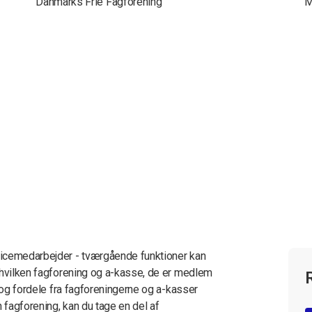
Danmarks Frie Fagforening
M
vicemedarbejder - tværgående funktioner kan
 hvilken fagforening og a-kasse, de er medlem
d og fordele fra fagforeningerne og a-kasser
 fagforening, kan du tage en del af