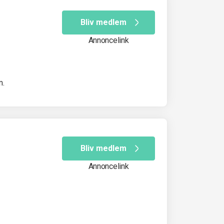
Bliv medlem
Annoncelink
m.
Bliv medlem
Annoncelink