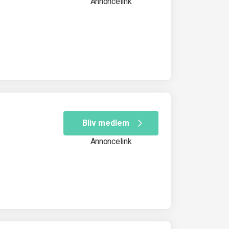
Annoncelink
Bliv medlem
Annoncelink