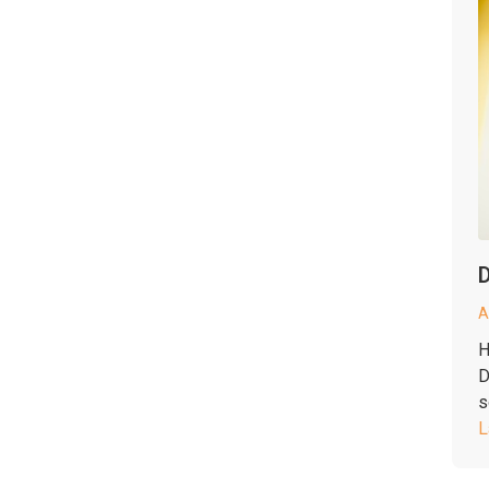
D
A
H
D
s
L