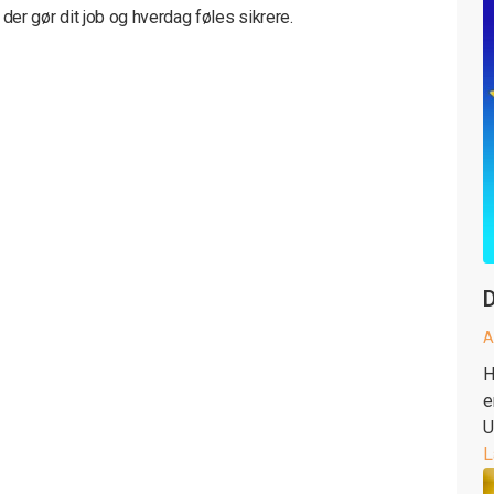
, der gør dit job og hverdag føles sikrere.
D
A
H
e
U
L