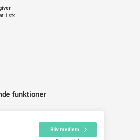
giver
at 1 stk.
nde funktioner
Bliv medlem