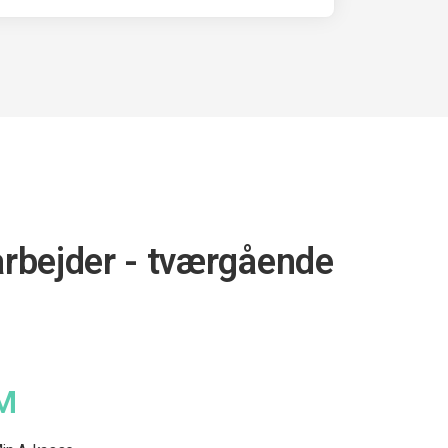
arbejder - tværgående
M