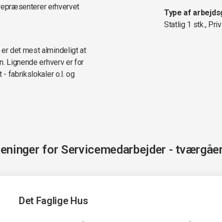
r repræsenterer erhvervet
Type af arbejds
Statlig 1 stk., Priv
r det mest almindeligt at
n. Lignende erhverv er for
 fabrikslokaler o.l. og
reninger for
Servicemedarbejder - tværgåe
Det Faglige Hus