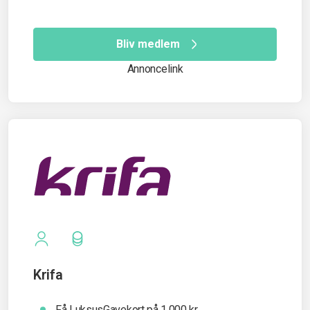
Bliv medlem
Annoncelink
Krifa
Få LuksusGavekort på 1.000 kr