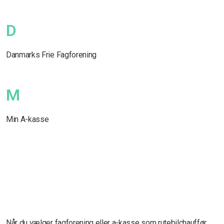
D
Danmarks Frie Fagforening
M
Min A-kasse
Når du vælger fagforening eller a-kasse som rutebilchauffør