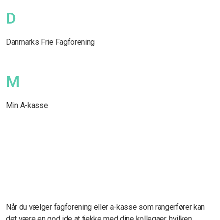
D
Danmarks Frie Fagforening
M
Min A-kasse
Når du vælger fagforening eller a-kasse som rangerfører kan
det være en god ide at tjekke med dine kollegaer, hvilken