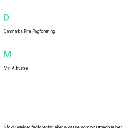
D
Danmarks Frie Fagforening
M
Min A-kasse
Når du vælger fagforening eller a-kasse som postmedhjælper