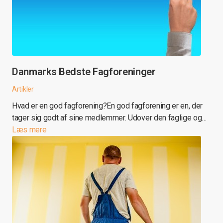
Danmarks Bedste Fagforeninger
Artikler
Hvad er en god fagforening?En god fagforening er en, der
tager sig godt af sine medlemmer. Udover den faglige og…
Læs mere