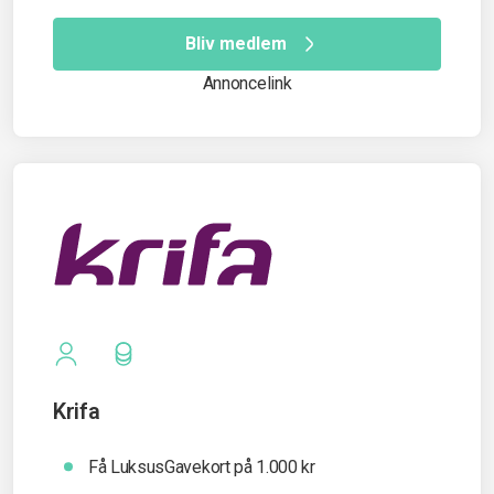
Bliv medlem
Annoncelink
Krifa
Få LuksusGavekort på 1.000 kr