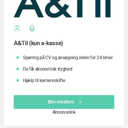
A&Til (kun a-kasse)
Sparring på CV og ansøgning inden for 24 timer
Du får økonomisk tryghed
Hjælp til karriereskifte
Bliv medlem
Annoncelink