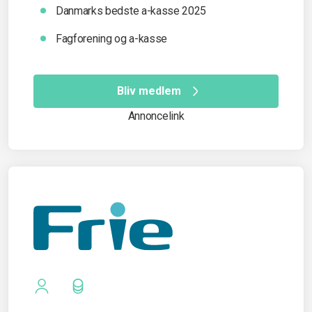
Danmarks bedste a-kasse 2025
Fagforening og a-kasse
Bliv medlem
Annoncelink