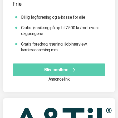
Frie
Billig fagforening og a-kasse for alle
Gratis lønsikring på op til 7.500 kr./md. oveni
dagpengene
Gratis foredrag, træning i jobinterview,
karrierecoaching mm.
Bliv medlem
Annoncelink