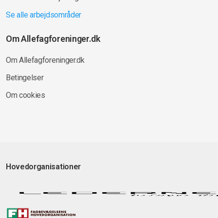
Se alle arbejdsområder
Om Allefagforeninger.dk
Om Allefagforeninger.dk
Betingelser
Om cookies
Hovedorganisationer