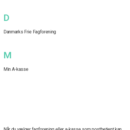
D
Danmarks Frie Fagforening
M
Min A-kasse
Når du vælger fagforening eller a-kasse som postbetjent kan