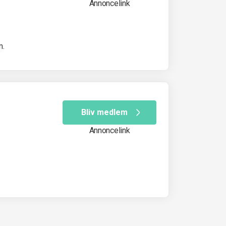
Annoncelink
m.
Bliv medlem
Annoncelink