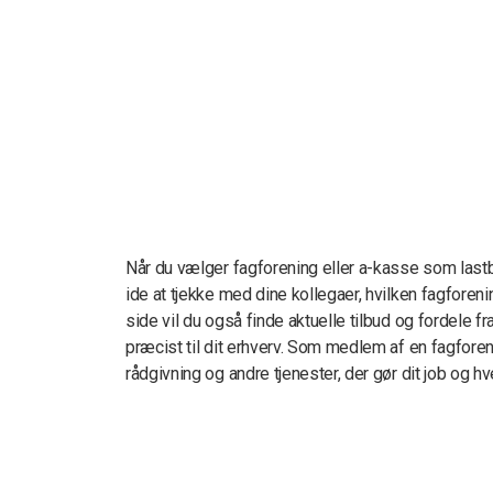
Når du vælger fagforening eller a-kasse som lastb
ide at tjekke med dine kollegaer, hvilken fagfore
side vil du også finde aktuelle tilbud og fordele f
præcist til dit erhverv. Som medlem af en fagforeni
rådgivning og andre tjenester, der gør dit job og hv