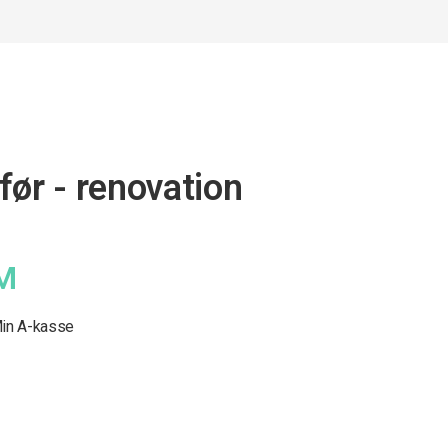
før - renovation
M
in A-kasse