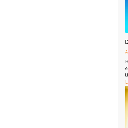
D
A
H
e
U
L