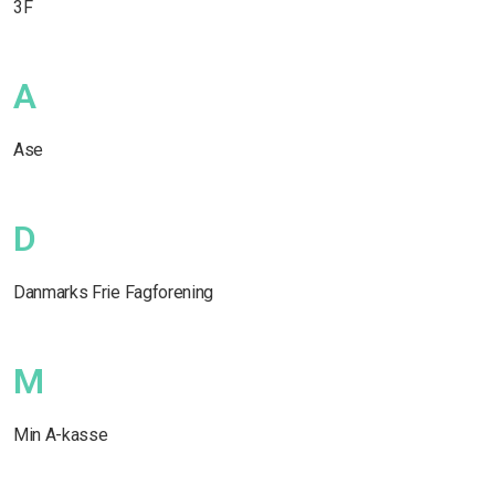
3F
A
Ase
D
Danmarks Frie Fagforening
M
Min A-kasse