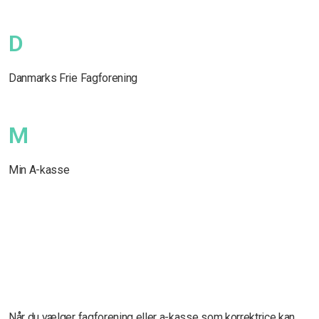
D
Danmarks Frie Fagforening
M
Min A-kasse
Når du vælger fagforening eller a-kasse som korrektrice kan