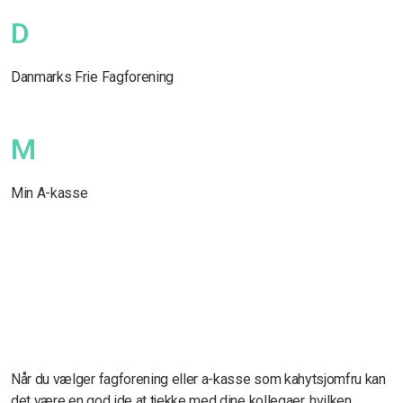
D
Danmarks Frie Fagforening
M
Min A-kasse
Når du vælger fagforening eller a-kasse som kahytsjomfru kan
det være en god ide at tjekke med dine kollegaer, hvilken