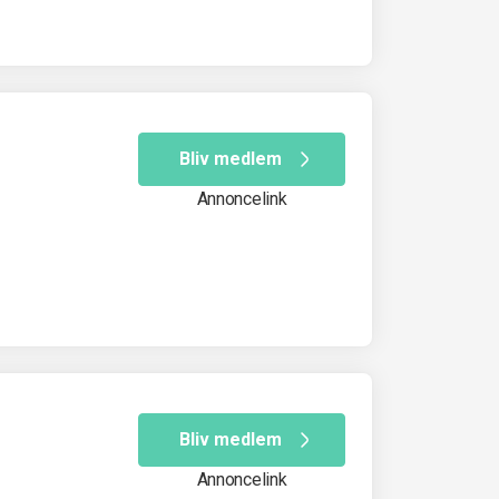
Bliv medlem
Annoncelink
Bliv medlem
Annoncelink