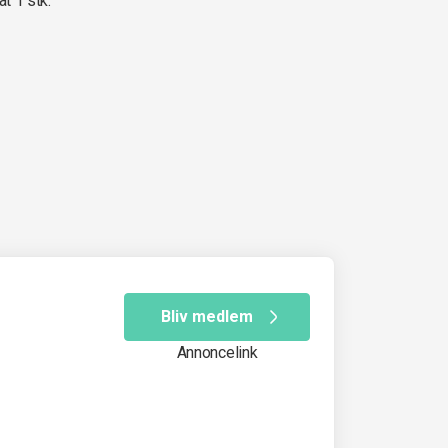
at 1 stk.
Bliv medlem
Annoncelink