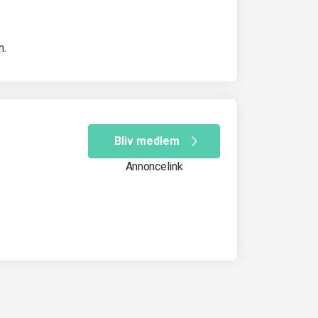
m.
Bliv medlem
Annoncelink