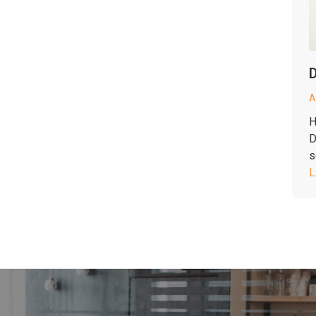
D
A
H
D
s
L