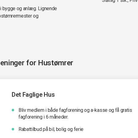
Statlig 1 stk., Priv
 i bygge og anlæg. Lignende
ibstømrermester og
reninger for
Hustømrer
Det Faglige Hus
Bliv medlem i både fagforening og a-kasse og få gratis
fagforening i 6 måneder.
Rabattilbud på bil, bolig og ferie