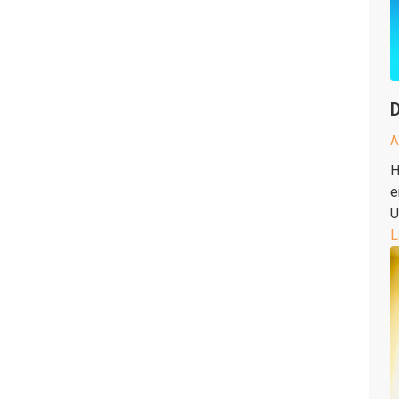
D
A
H
e
U
L