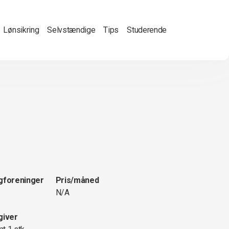
Lønsikring
Selvstændige
Tips
Studerende
gforeninger
Pris/måned
N/A
giver