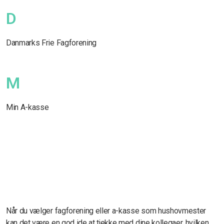
D
Danmarks Frie Fagforening
M
Min A-kasse
Når du vælger fagforening eller a-kasse som hushovmester
kan det være en god ide at tjekke med dine kollegaer, hvilken