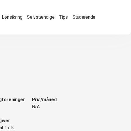
Lønsikring
Selvstændige
Tips
Studerende
gforeninger
Pris/måned
N/A
giver
at 1 stk.