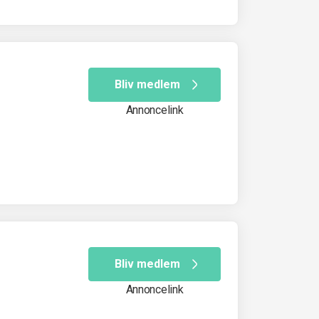
Bliv medlem
Annoncelink
Bliv medlem
Annoncelink