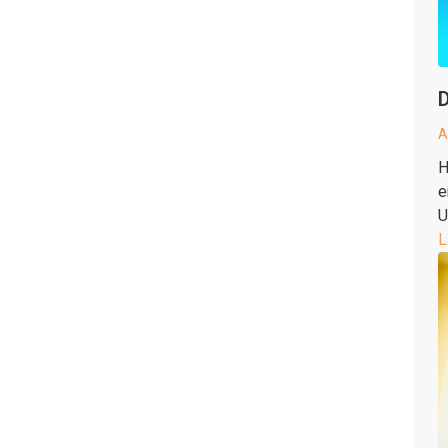
D
A
H
e
U
L