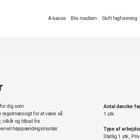
A-kasse
Bliv medlem
Skift fagforening
r
 for dig som
Antal danske fa
e regelmæssigt for at være så
1 stk.
 vilkår og tilbud fra
hvervet højspændingsmontør.
Type af arbejds
Statlig 1 stk., Priv