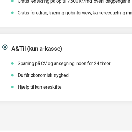
Gratis lønsikring på op til 7.500 kr./md. oveni dagpengene
Gratis foredrag, træning i jobinterview, karrierecoaching m
A&Til (kun a-kasse)
Sparring på CV og ansøgning inden for 24 timer
Du får økonomisk tryghed
Hjælp til karriereskifte