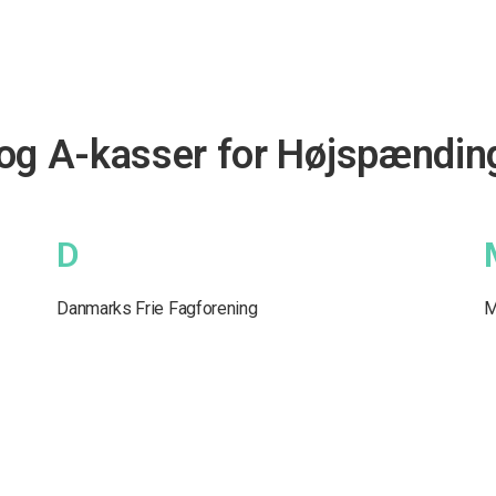
 og A-kasser for Højspændi
D
Danmarks Frie Fagforening
M