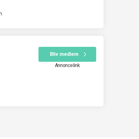
m.
Bliv medlem
Annoncelink