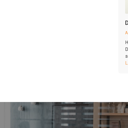
D
A
H
D
s
L