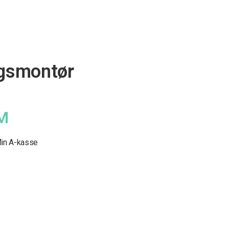
ngsmontør
M
in A-kasse