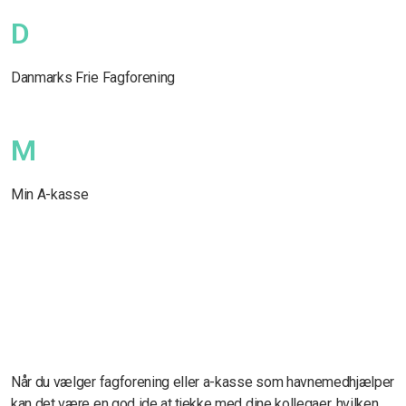
D
Danmarks Frie Fagforening
M
Min A-kasse
Når du vælger fagforening eller a-kasse som havnemedhjælper
kan det være en god ide at tjekke med dine kollegaer, hvilken