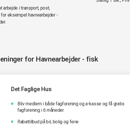
Statlig 1 stk., Priv
 arbejde i transport, post,
r for eksempel havnearbejder -
der.
reninger for
Havnearbejder - fisk
Det Faglige Hus
Bliv medlem i både fagforening og a-kasse og få gratis
fagforening i 6 måneder.
Rabattilbud på bil, bolig og ferie