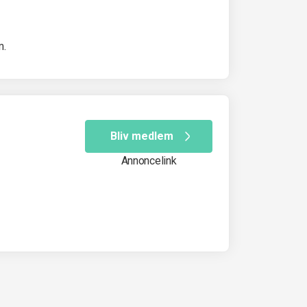
m.
Bliv medlem
Annoncelink