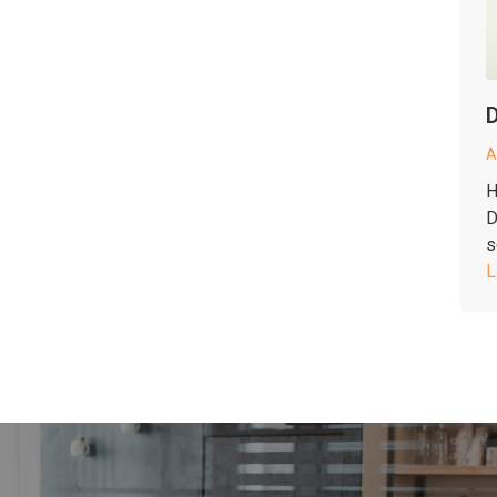
D
A
H
D
s
L