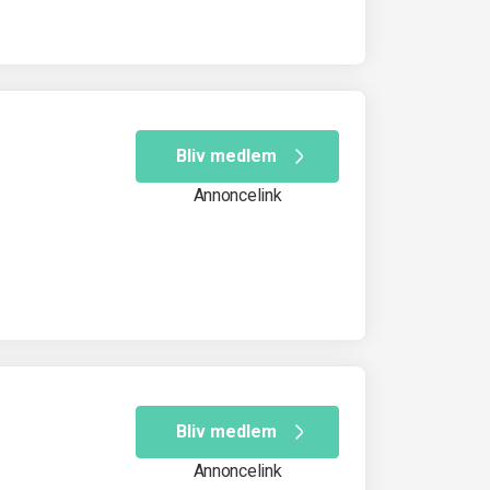
Bliv medlem
Annoncelink
Bliv medlem
Annoncelink