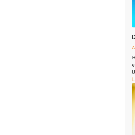
D
A
H
e
U
L