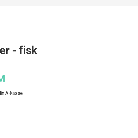
r - fisk
M
in A-kasse