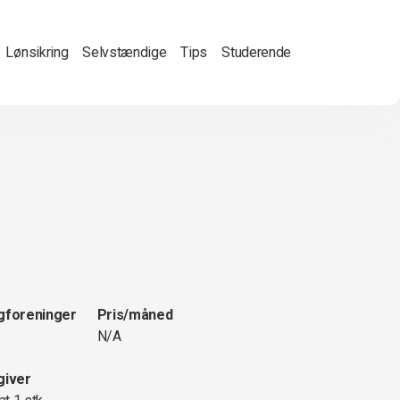
Lønsikring
Selvstændige
Tips
Studerende
gforeninger
Pris/måned
N/A
giver