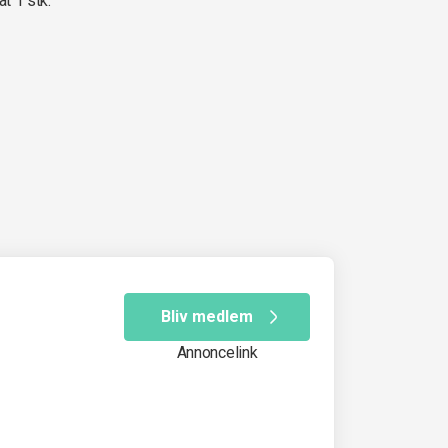
at 1 stk.
Bliv medlem
Annoncelink