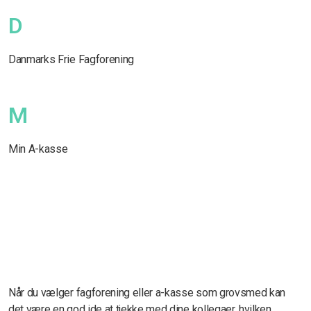
D
Danmarks Frie Fagforening
M
Min A-kasse
Når du vælger fagforening eller a-kasse som grovsmed kan
det være en god ide at tjekke med dine kollegaer, hvilken