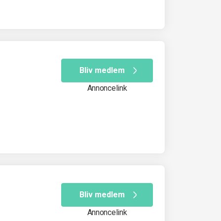
Bliv medlem
Annoncelink
Bliv medlem
Annoncelink