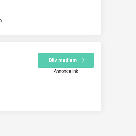
m.
Bliv medlem
Annoncelink