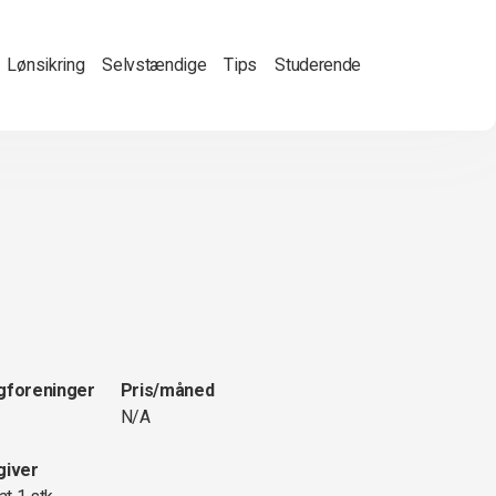
Lønsikring
Selvstændige
Tips
Studerende
gforeninger
Pris/måned
N/A
giver