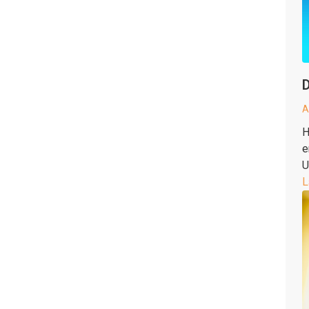
D
A
H
e
U
L