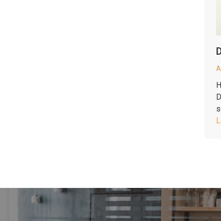
D
A
H
D
s
L