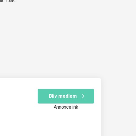
at 1 stk.
Bliv medlem
Annoncelink