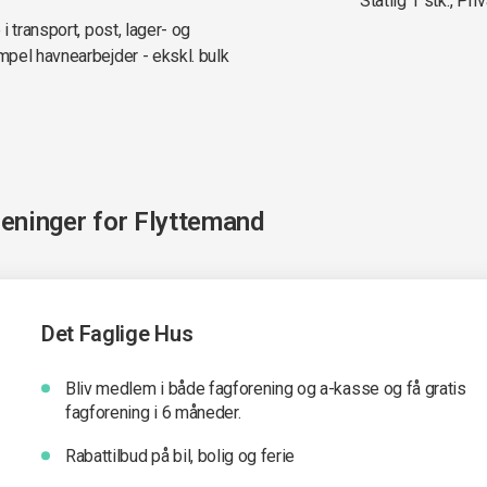
Statlig 1 stk., Priv
 transport, post, lager- og
pel havnearbejder - ekskl. bulk
reninger for
Flyttemand
Det Faglige Hus
Bliv medlem i både fagforening og a-kasse og få gratis
fagforening i 6 måneder.
Rabattilbud på bil, bolig og ferie