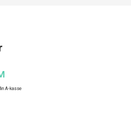
r
M
in A-kasse