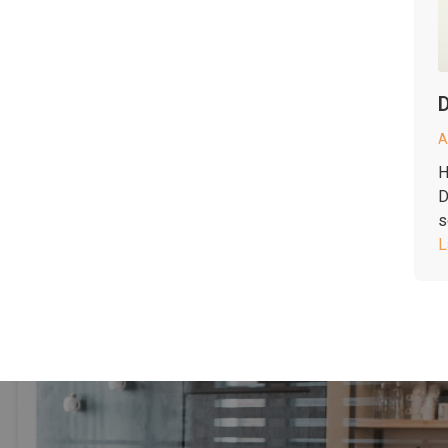
D
A
H
D
s
L