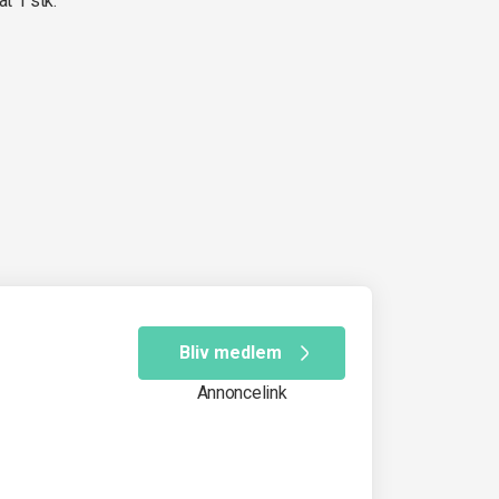
at 1 stk.
Bliv medlem
Annoncelink