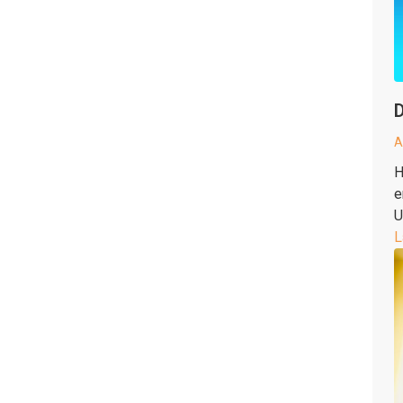
D
A
H
e
U
L