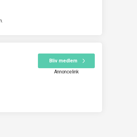
m.
Bliv medlem
Annoncelink