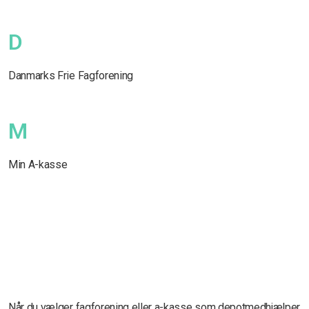
D
Danmarks Frie Fagforening
M
Min A-kasse
Når du vælger fagforening eller a-kasse som depotmedhjælper