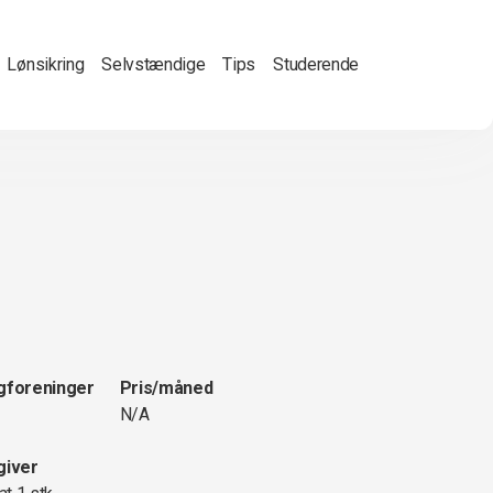
Lønsikring
Selvstændige
Tips
Studerende
gforeninger
Pris/måned
N/A
giver