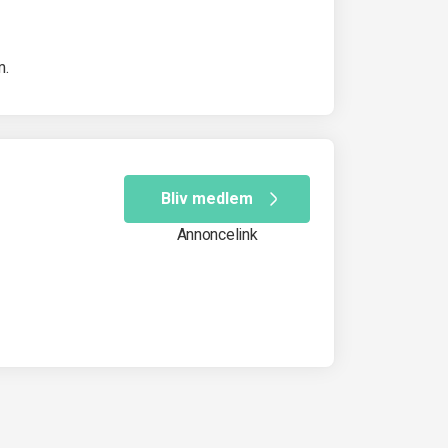
m.
Bliv medlem
Annoncelink