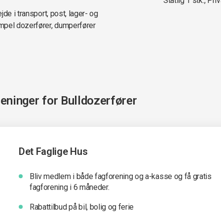
Statlig 1 stk., Priv
de i transport, post, lager- og
mpel dozerfører, dumperfører
reninger for
Bulldozerfører
Det Faglige Hus
Bliv medlem i både fagforening og a-kasse og få gratis
fagforening i 6 måneder.
Rabattilbud på bil, bolig og ferie