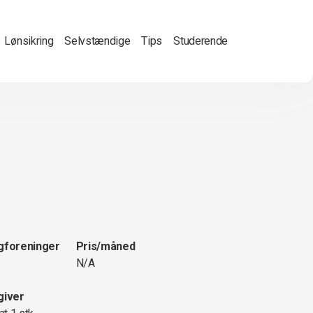
Lønsikring
Selvstændige
Tips
Studerende
gforeninger
Pris/måned
N/A
giver