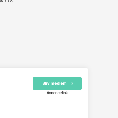
at 1 stk.
Bliv medlem
Annoncelink