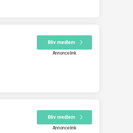
Bliv medlem
Annoncelink
Bliv medlem
Annoncelink