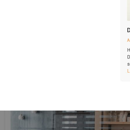
D
A
H
D
s
L