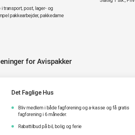
Statlig 1 stk., Priv
 transport, post, lager- og
empel pakkearbejder, pakkedame
reninger for
Avispakker
Det Faglige Hus
Bliv medlem i både fagforening og a-kasse og få gratis
fagforening i 6 måneder.
Rabattilbud på bil, bolig og ferie