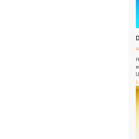
D
A
H
e
U
L