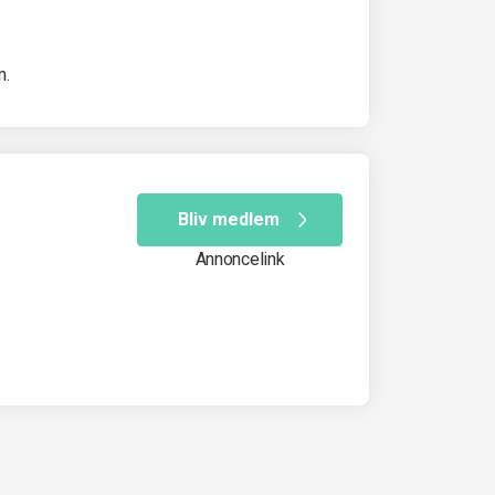
m.
Bliv medlem
Annoncelink