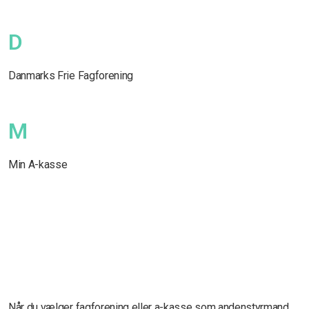
D
Danmarks Frie Fagforening
M
Min A-kasse
Når du vælger fagforening eller a-kasse som andenstyrmand