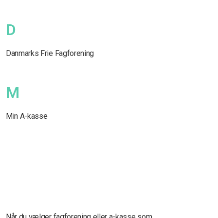
D
Danmarks Frie Fagforening
M
Min A-kasse
Når du vælger fagforening eller a-kasse som