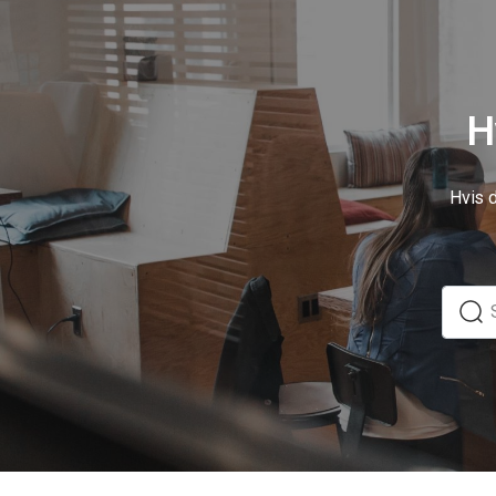
H
Hvis d