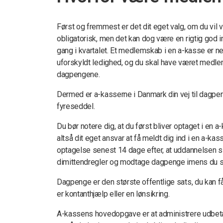
Først og fremmest er det dit eget valg, om du vil
obligatorisk, men det kan dog være en rigtig god 
gang i kvartalet. Et medlemskab i en a-kasse er ne
uforskyldt ledighed, og du skal have været medlem 
dagpengene.
Dermed er a-kasserne i Danmark din vej til dagpen
fyreseddel.
Du bør notere dig, at du først bliver optaget i en a-k
altså dit eget ansvar at få meldt dig ind i en a-ka
optagelse senest 14 dage efter, at uddannelsen sl
dimittendregler og modtage dagpenge imens du s
Dagpenge er den største offentlige sats, du kan få 
er kontanthjælp eller en lønsikring.
A-kassens hovedopgave er at administrere udbeta