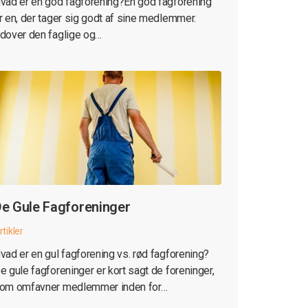
vad er en god fagforening?En god fagforening
r en, der tager sig godt af sine medlemmer.
dover den faglige og…
e Gule Fagforeninger
rtikler
vad er en gul fagforening vs. rød fagforening?
e gule fagforeninger er kort sagt de foreninger,
om omfavner medlemmer inden for…