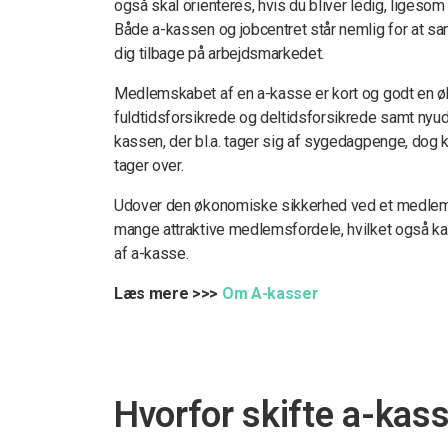
også skal orienteres, hvis du bliver ledig, ligesom
Både a-kassen og jobcentret står nemlig for at sam
dig tilbage på arbejdsmarkedet.
Medlemskabet af en a-kasse er kort og godt en ø
fuldtidsforsikrede og deltidsforsikrede samt nyu
kassen, der bl.a. tager sig af sygedagpenge, dog 
tager over.
Udover den økonomiske sikkerhed ved et medlemsk
mange attraktive medlemsfordele, hvilket også ka
af a-kasse.
Læs mere >>>
Om A-kasser
Hvorfor skifte a-kas