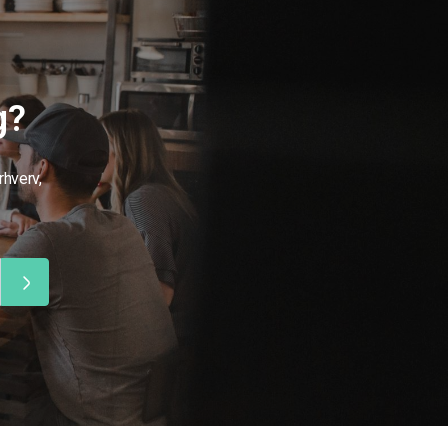
g?
rhverv,