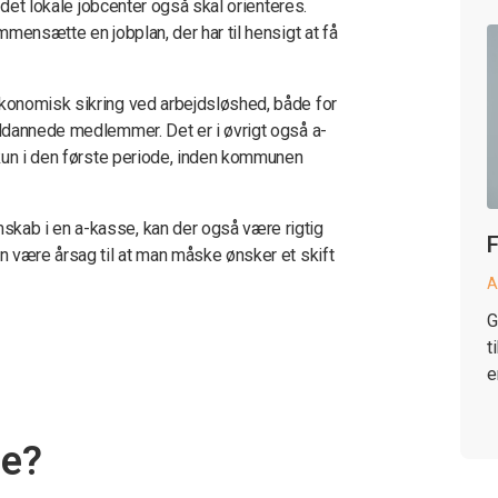
 det lokale jobcenter også skal orienteres.
mensætte en jobplan, der har til hensigt at få
konomisk sikring ved arbejdsløshed, både for
ddannede medlemmer. Det er i øvrigt også a-
kun i den første periode, inden kommunen
ab i en a-kasse, kan der også være rigtig
F
n være årsag til at man måske ønsker et skift
A
G
t
e
se?