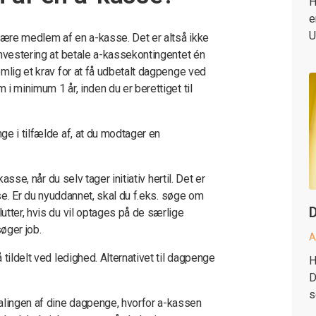
H
e
U
 være medlem af en a-kasse. Det er altså ikke
investering at betale a-kassekontingentet én
mlig et krav for at få udbetalt dagpenge ved
i minimum 1 år, inden du er berettiget til
ge i tilfælde af, at du modtager en
asse, når du selv tager initiativ hertil. Det er
sse. Er du nyuddannet, skal du f.eks. søge om
D
utter, hvis du vil optages på de særlige
øger job.
A
tildelt ved ledighed. Alternativet til dagpenge
H
D
s
lingen af dine dagpenge, hvorfor a-kassen