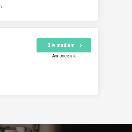
m.
Bliv medlem
Annoncelink