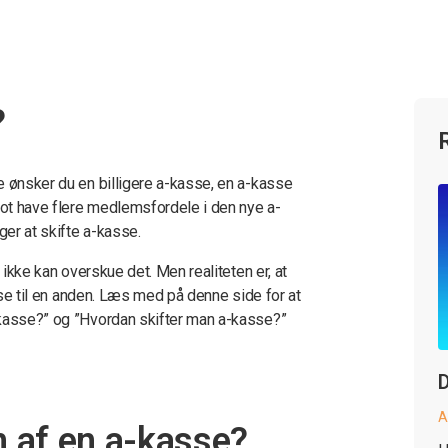
?
e ønsker du en billigere a-kasse, en a-kasse
blot have flere medlemsfordele i den nye a-
er at skifte a-kasse.
 ikke kan overskue det. Men realiteten er, at
asse til en anden. Læs med på denne side for at
-kasse?” og ”Hvordan skifter man a-kasse?”
D
A
 af en a-kasse?