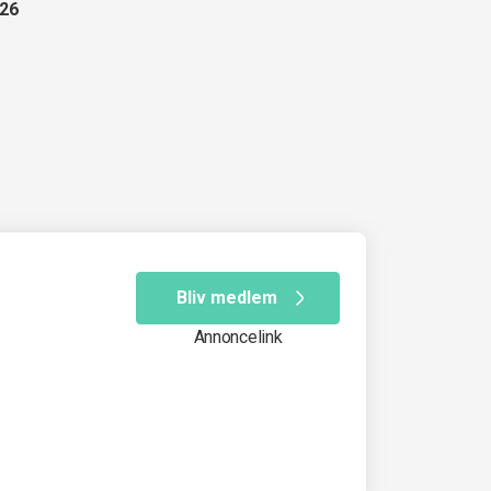
026
Bliv medlem
Annoncelink