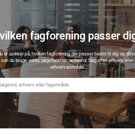
vilken fagforening passer di
u er usikker på, hvilken fagforening der passer bedst til dig og dit e
kan du bruge vores søgefunktion nedenfor. Søg efter erhverv eller
erhvervsområde.